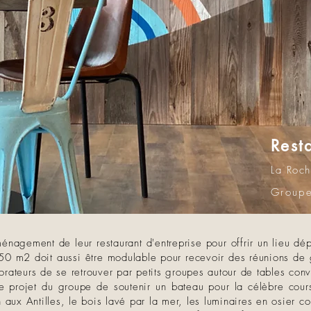
Rest
La Roch
Groupe
nagement de leur restaurant d'entreprise pour offrir un lieu dép
50 m2 doit aussi être modulable pour recevoir des réunions de g
borateurs de se retrouver par petits groupes autour de tables conv
le projet du groupe de soutenir un bateau pour la célèbre cou
aux Antilles, le bois lavé par la mer, les luminaires en osier c