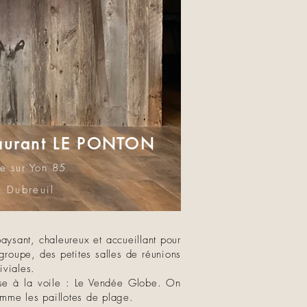
aurant LE PONTON
e sur Yon 85
 Dubreuil
aysant, chaleureux et accueillant pour
roupe, des petites salles de réunions
iviales.
rse à la voile : Le Vendée Globe. On
omme les paillotes de plage.