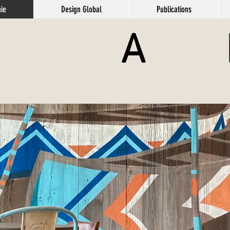
ie
Design Global
Publications
 A R