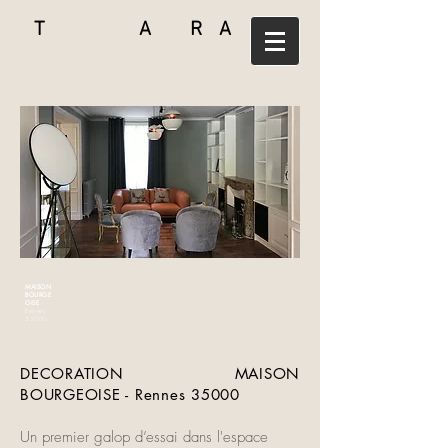
T A R A
MAISON
BOURGE
OISE
Rennes
35000
DECORATION MAISON
BOURGEOISE - Rennes 35000
Un premier galop d’essai dans l'espace