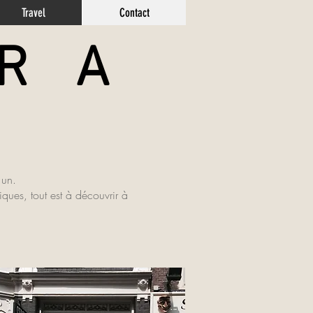
Travel
Contact
 A
 un.
ues, tout est à découvrir à