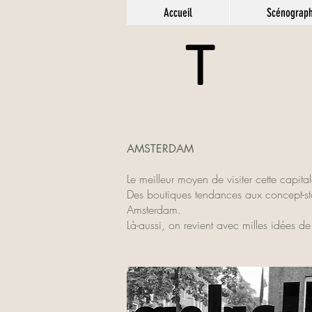
Accueil
Scénograph
T
AMSTERDAM
Le meilleur moyen de visiter cette capita
Des boutiques tendances aux concept-st
Amsterdam.
Là-aussi, on revient avec milles idées 