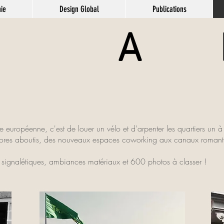
ie
Design Global
Publications
 A R
le européenne, c'est de louer un vélo et d'arpenter les
quartiers un à
ores aboutis, des nouveaux espaces coworking aux canaux romantiq
de signalétiques, ambiances matériaux et 600 photos à classer !