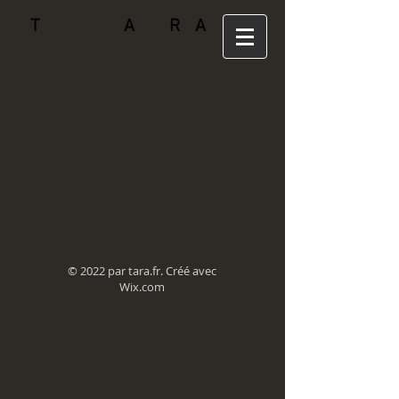
T A R A
© 2022 par tara.fr. Créé avec
Wix.com